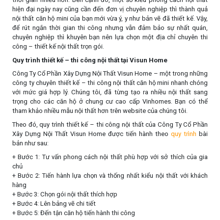
hiện đại ngày nay cũng cần đến đơn vị chuyên nghiệp thì thành quả
nội thất căn hộ mini của bạn mới vừa ý, y như bản vẽ đã thiết kế. Vậy,
để rút ngắn thời gian thi công nhưng vẫn đảm bảo sự nhất quán,
chuyên nghiệp thì khuyên bạn nên lựa chọn một địa chỉ chuyên thi
công – thiết kế nội thất trọn gói.
Quy trình thiết kế – thi công nội thất tại Visun Home
Công Ty Cổ Phần Xây Dựng Nội Thất Visun Home – một trong những
công ty chuyên thiết kế – thi công nội thất căn hộ mini nhanh chóng
với mức giá hợp lý. Chúng tôi, đã từng tạo ra nhiều nội thất sang
trọng cho các căn hộ ở chung cư cao cấp Vinhomes. Bạn có thể
tham khảo nhiều mẫu nội thất hơn trên website của chúng tôi.
Theo đó, quy trình thiết kế – thi công nội thất của Công Ty Cổ Phần
Xây Dựng Nội Thất Visun Home được tiến hành theo
quy trình
bài
bản như sau:
+ Bước 1: Tư vấn phong cách nội thất phù hợp với sở thích của gia
chủ
+ Bước 2: Tiến hành lựa chọn và thống nhất kiểu nội thất với khách
hàng
+ Bước 3: Chọn gói nội thất thích hợp
+ Bước 4: Lên bảng vẽ chi tiết
+ Bước 5: Đến tận căn hộ tiến hành thi công