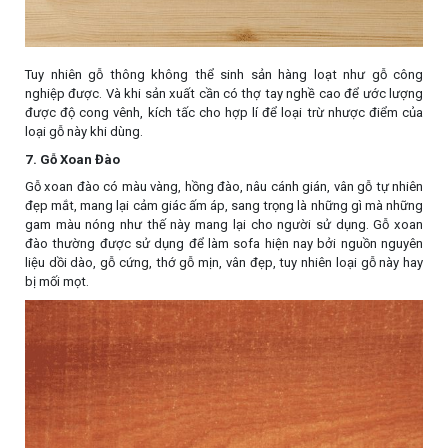
Tuy nhiên gỗ thông không thể sinh sản hàng loạt như gỗ công
nghiệp được. Và khi sản xuất cần có thợ tay nghề cao để ước lượng
được độ cong vênh, kích tấc cho hợp lí để loại trừ nhược điểm của
loại gỗ này khi dùng.
7. Gỗ Xoan Đào
Gỗ xoan đào có màu vàng, hồng đào, nâu cánh gián, vân gỗ tự nhiên
đẹp mắt, mang lại cảm giác ấm áp, sang trọng là những gì mà những
gam màu nóng như thế này mang lại cho người sử dụng. Gỗ xoan
đào thường được sử dụng để làm sofa hiện nay bởi nguồn nguyên
liệu dồi dào, gỗ cứng, thớ gỗ mịn, vân đẹp, tuy nhiên loại gỗ này hay
bị mối mọt.