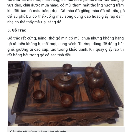
vừa dẻo, chịu được mưa nắng, có mùi thơm mát thoảng hương trầm,
khi đốt tàn có màu trắng đục. Gỗ màu đỏ giống màu đỏ bã trầu, gỗ
để lâu phủ bụi có thể xuống màu song dùng dao hoặc giấy ráp đánh
nhẹ có thể thấy màu lại sáng đỏ.
5. Gỗ Trắc
Gỗ trắc rất cứng, nặng, thớ gỗ mịn có mùi chua nhưng không hăng,
gỗ rất bền không bị mối mọt, cong vênh. Thường dùng để đóng bàn
ghế, giường tủ cao cấp, tạc tượng khắc tranh. Khi quay giấy ráp thì
rất bóng bởi trong gỗ có sẵn tinh dầu.