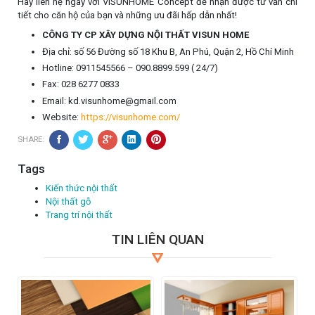
Hãy liên hệ ngay với VISUNHOME Concept để nhận được tư vấn chi
tiết cho căn hộ của bạn và những ưu đãi hấp dẫn nhất!
CÔNG TY CP XÂY DỰNG NỘI THẤT VISUN HOME
Địa chỉ: số 56 Đường số 18 Khu B, An Phú, Quận 2, Hồ Chí Minh
Hotline: 0911545566 – 090.8899.599 ( 24/7)
Fax: 028 6277 0833
Email:
kd.visunhome@gmail.com
Website:
https://visunhome.com/
SHARE:
Tags
Kiến thức nội thất
Nội thất gỗ
Trang trí nội thất
TIN LIÊN QUAN