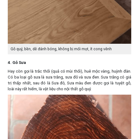
Gỗ quý, bền, dễ đánh bóng, không bị mối mọt, ít cong vênh
4. Gỗ Sưa
Hay còn gọi là trắc thối (quả có mùi thối), huê mộc vàng, huỳnh đàn.
Có ba loại gỗ sưa là sưa trắng, sưa đỏ và sưa đen. Sưa trắng có giá
trị thấp nhất, sau đó là Sưa đỏ, Sưa màu đen được gọi là tuyệt gỗ,
loài này rất hiếm, là vật liệu cho nội thất gỗ quý.