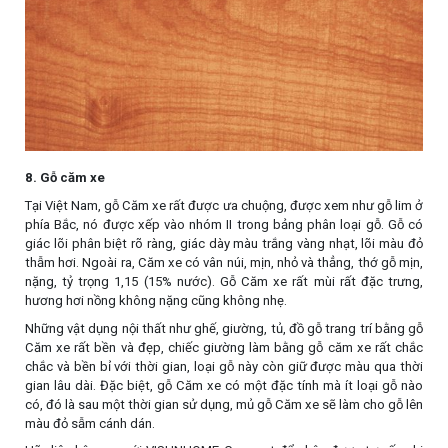
8. Gỗ căm xe
Tại Việt Nam, gỗ Căm xe rất được ưa chuộng, được xem như gỗ lim ở
phía Bắc, nó được xếp vào nhóm II trong bảng phân loại gỗ. Gỗ có
giác lõi phân biệt rõ ràng, giác dày màu trắng vàng nhạt, lõi màu đỏ
thẫm hơi. Ngoài ra, Căm xe có vân núi, mịn, nhỏ và thẳng, thớ gỗ mịn,
nặng, tỷ trọng 1,15 (15% nước). Gỗ Căm xe rất mùi rất đặc trưng,
hương hơi nồng không nặng cũng không nhẹ.
Những vật dụng nội thất như ghế, giường, tủ, đồ gỗ trang trí bằng gỗ
Căm xe rất bền và đẹp, chiếc giường làm bằng gỗ căm xe rất chắc
chắc và bền bỉ với thời gian, loại gỗ này còn giữ được màu qua thời
gian lâu dài. Đặc biệt, gỗ Căm xe có một đặc tính mà ít loại gỗ nào
có, đó là sau một thời gian sử dụng, mủ gỗ Căm xe sẽ làm cho gỗ lên
màu đỏ sẫm cánh dán.