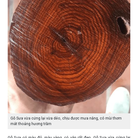
Gỗ Sưa vừa cứng lại vừa dẻo, chịu được mưa nắng, có mùi thơm
mát thoảng hương trầm
Gỗ Sưa có màu đỏ, màu vàng, có vân rất đẹp. Gỗ Sưa vừa cứng lại