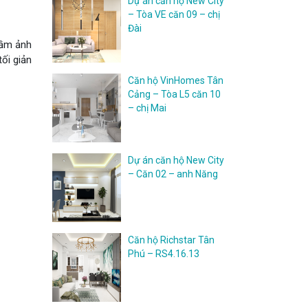
Dự án căn hộ New City
– Tòa VE căn 09 – chị
Đài
tầm ảnh
ối giản
Căn hộ VinHomes Tân
Cảng – Tòa L5 căn 10
– chị Mai
Dự án căn hộ New City
– Căn 02 – anh Năng
Căn hộ Richstar Tân
Phú – RS4.16.13