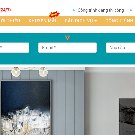
(24/7)
Công trình đang thi công
IỚI THIỆU
KHUYỄN MÃI
CÁC DỊCH VỤ
CÔNG TRÌNH 
Tải bảng giá thi công nội thất trọn gói tại đây