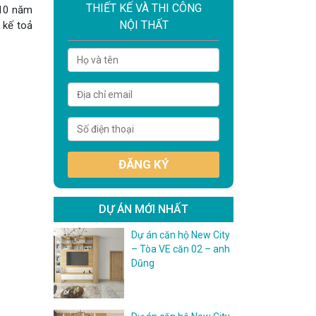
THIẾT KẾ VÀ THI CÔNG
 10 năm
NỘI THẤT
 kế toả
DỰ ÁN MỚI NHẤT
Dự án căn hộ New City
– Tòa VE căn 02 – anh
Dũng