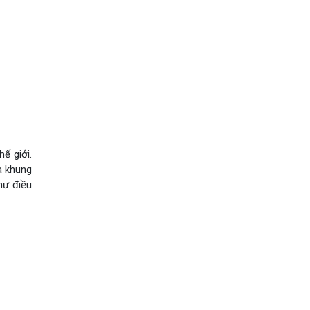
ế giới.
à khung
hư điều