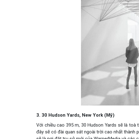
3. 30 Hudson Yards, New York (Mỹ)
Với chiều cao 395 m, 30 Hudson Yards sẽ là toà t
đây sẽ có đài quan sát ngoài trời cao nhất thành 
sẽ là nơi đặt trụ sở mới của WarnerMedia và các 