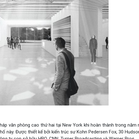
háp văn phòng cao thứ hai tại New York khi hoàn thành trong năm n
phố này. Được thiết kế bởi kiến trúc sư Kohn Pedersen Fox, 30 Hudso
công ty con sở hữu HBO, CNN, Turner Broadcasting và Warner Bros.